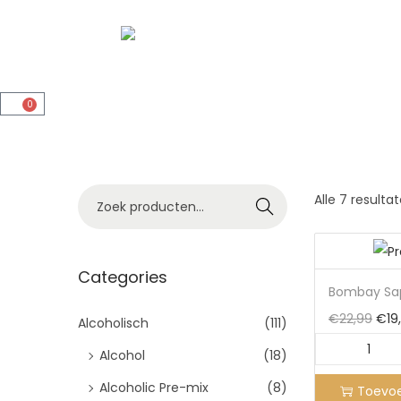
0
Zoeke
Alle 7 result
n
Categories
Bombay Sap
€
22,99
€
19
Alcoholisch
(111)
Alcohol
(18)
Alcoholic Pre-mix
(8)
Toevo