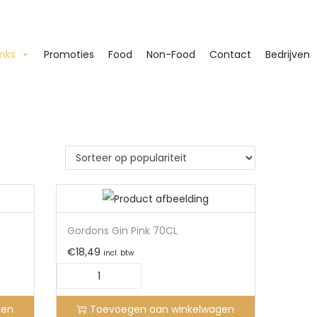
inks
Promoties
Food
Non-Food
Contact
Bedrijven
Gordons Gin Pink 70CL
€
18,49
incl. btw
gen
Toevoegen aan winkelwagen