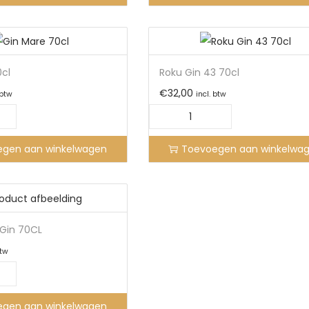
0cl
Roku Gin 43 70cl
€
32,00
 btw
incl. btw
egen aan winkelwagen
Toevoegen aan winkelwa
Gin 70CL
btw
egen aan winkelwagen