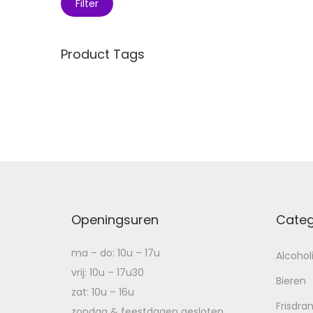
Filter
Product Tags
Openingsuren
Categ
ma – do: 10u – 17u
Alcohol
vrij: 10u – 17u30
Bieren
zat: 10u – 16u
Frisdra
zondag & feestdagen gesloten