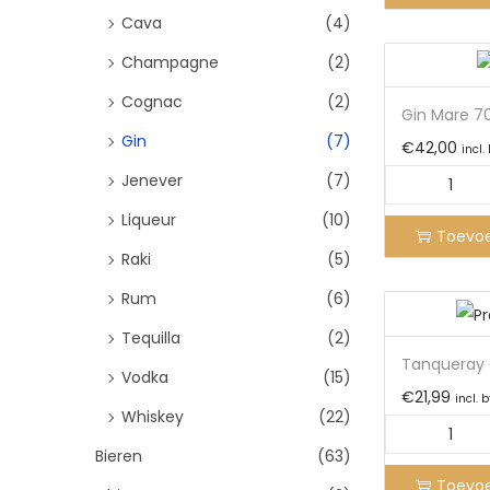
Cava
(4)
Champagne
(2)
Cognac
(2)
Gin Mare 7
Gin
(7)
€
42,00
incl.
Jenever
(7)
Liqueur
(10)
Toevo
Raki
(5)
Rum
(6)
Tequilla
(2)
Tanqueray 
Vodka
(15)
€
21,99
incl. 
Whiskey
(22)
Bieren
(63)
Toevo