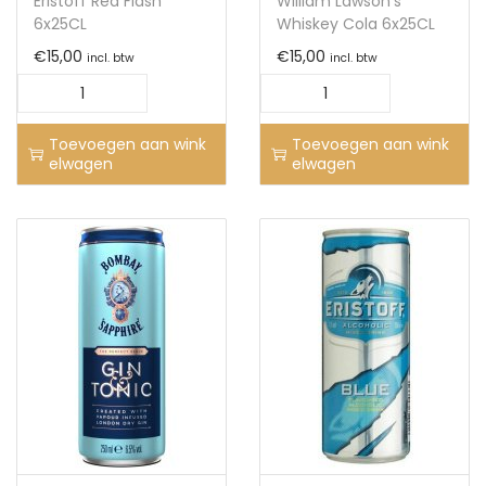
Eristoff Red Flash
William Lawson’s
6x25CL
Whiskey Cola 6x25CL
€
15,00
€
15,00
incl. btw
incl. btw
Toevoegen aan wink
Toevoegen aan wink
elwagen
elwagen