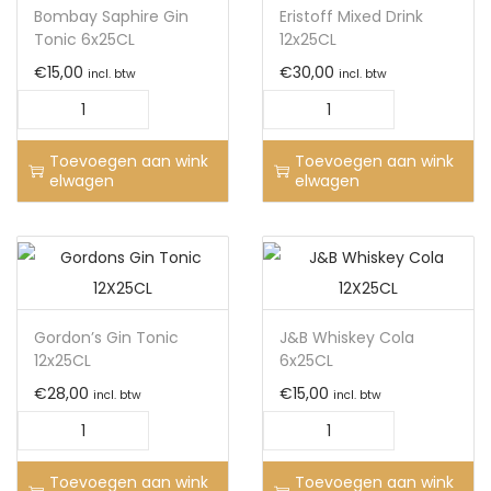
Bombay Saphire Gin
Eristoff Mixed Drink
Tonic 6x25CL
12x25CL
€
15,00
€
30,00
incl. btw
incl. btw
Toevoegen aan wink
Toevoegen aan wink
elwagen
elwagen
Gordon’s Gin Tonic
J&B Whiskey Cola
12x25CL
6x25CL
€
28,00
€
15,00
incl. btw
incl. btw
Toevoegen aan wink
Toevoegen aan wink