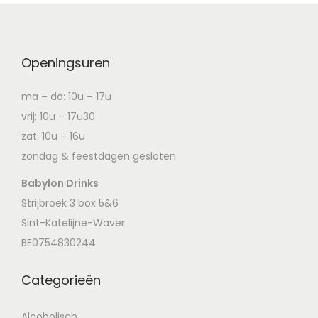
Openingsuren
ma – do: 10u – 17u
vrij: 10u – 17u30
zat: 10u – 16u
zondag & feestdagen gesloten
Babylon Drinks
Strijbroek 3 box 5&6
Sint-Katelijne-Waver
BE0754830244
Categorieën
Alcoholisch