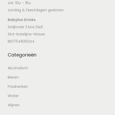
zat: 10u – 16u
zondag & feestdagen gesloten
Babylon Drinks
Strijbroek 3 box 5&6
Sint-Katelijne-Waver
BE0754830244
Categorieën
Alcoholisch
Bieren
Frisdranken
Water
Wijnen