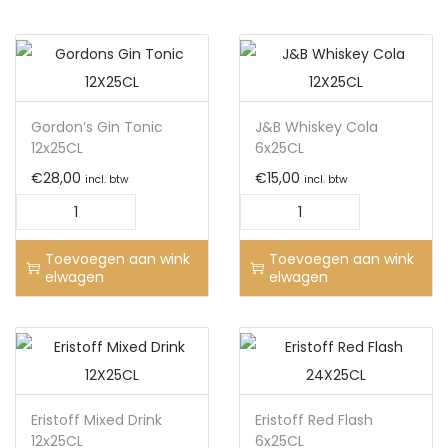
Gordon’s Gin Tonic
J&B Whiskey Cola
12x25CL
6x25CL
€
28,00
€
15,00
incl. btw
incl. btw
Toevoegen aan wink
Toevoegen aan wink
elwagen
elwagen
Eristoff Mixed Drink
Eristoff Red Flash
12x25CL
6x25CL