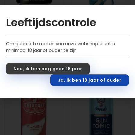
Leeftijdscontrole
Jack Daniels Cola
Eristoff Mixed Drink
6x33CL
12x25CL
€
15,99
€
30,00
incl. btw
incl. btw
Om gebruik te maken van onze webshop dient u
minimaal 18 jaar of ouder te zijn.
Toevoegen aan wink
Toevoegen aan wink
elwagen
elwagen
Nee, ik ben nog geen 18 jaar
Ja, ik ben 18 jaar of ouder