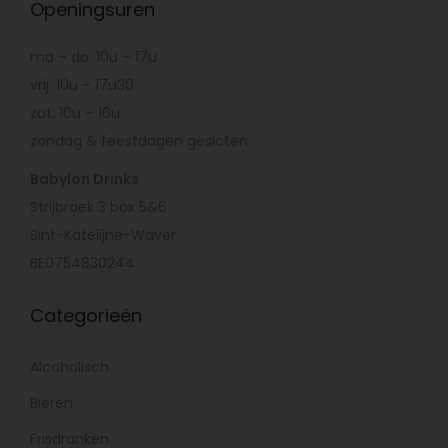
Openingsuren
ma – do: 10u – 17u
vrij: 10u – 17u30
zat: 10u – 16u
zondag & feestdagen gesloten
Babylon Drinks
Strijbroek 3 box 5&6
Sint-Katelijne-Waver
BE0754830244
Categorieën
Alcoholisch
Bieren
Frisdranken