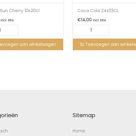
Sun Cherry 10x20cl
Coca Cola 24x33CL
€
14,00
incl. btw
incl. btw
evoegen aan winkelwagen
Toevoegen aan winkel
orieën
Sitemap
isch
Home