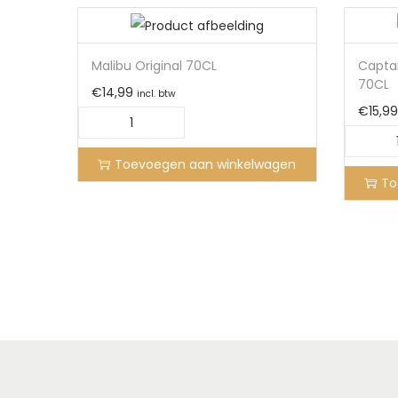
Malibu Original 70CL
Capta
70CL
€
14,99
incl. btw
€
15,99
Toevoegen aan winkelwagen
To