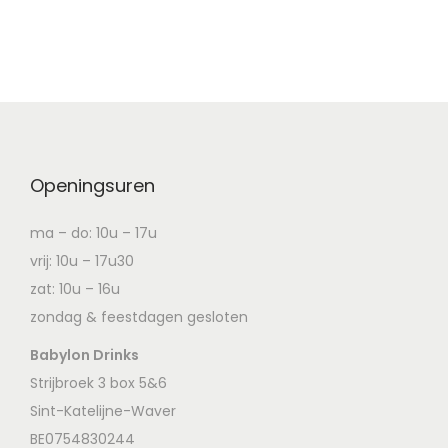
Openingsuren
ma – do: 10u – 17u
vrij: 10u – 17u30
zat: 10u – 16u
zondag & feestdagen gesloten
Babylon Drinks
Strijbroek 3 box 5&6
Sint-Katelijne-Waver
BE0754830244