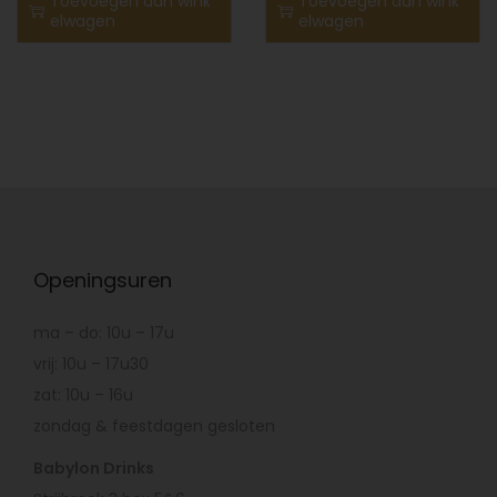
Toevoegen aan wink
Toevoegen aan wink
elwagen
elwagen
Openingsuren
ma – do: 10u – 17u
vrij: 10u – 17u30
zat: 10u – 16u
zondag & feestdagen gesloten
Babylon Drinks