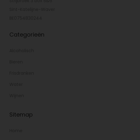
Strijbroek 3 box 5&6
Sint-Katelijne-Waver
BE0754830244
Categorieën
Alcoholisch
Bieren
Frisdranken
Water
Wijnen
Sitemap
Home