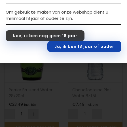
elwagen
Om gebruik te maken van onze webshop dient u
minimaal 18 jaar of ouder te zijn.
Nee, ik ben nog geen 18 jaar
Ja, ik ben 18 jaar of ouder
Perrier Bruisend Water
Chaudfontaine Plat
28x20cl
Water 8×1,5L
€
23,49
€
7,49
incl. btw
incl. btw