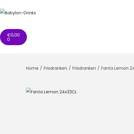
€
0,00
0
Home
/
Frisdranken
/
Frisdranken
/
Fanta Lemon 2