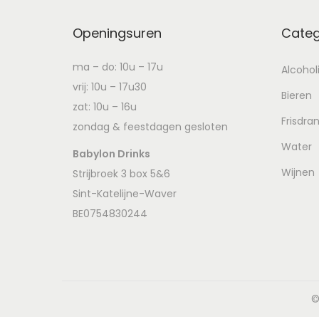
Openingsuren
Categ
ma – do: 10u – 17u
Alcohol
vrij: 10u – 17u30
Bieren
zat: 10u – 16u
Frisdra
zondag & feestdagen gesloten
Water
Babylon Drinks
Wijnen
Strijbroek 3 box 5&6
Sint-Katelijne-Waver
BE0754830244
©