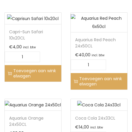
Capri-Sun Safari
10x20CL
Aquarius Red Peach
24x50CL
€
4,00
incl. btw
€
40,00
incl. btw
Toevoegen aan wink
elwagen
Toevoegen aan wink
elwagen
Aquarius Orange
Coca Cola 24x33CL
24x50CL
€
14,00
incl. btw