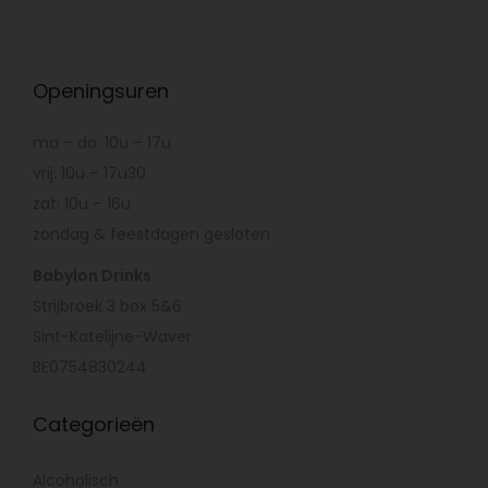
Openingsuren
ma – do: 10u – 17u
vrij: 10u – 17u30
zat: 10u – 16u
zondag & feestdagen gesloten
Babylon Drinks
Strijbroek 3 box 5&6
Sint-Katelijne-Waver
BE0754830244
Categorieën
Alcoholisch