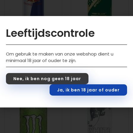
Leeftijdscontrole
Red Bull 24x355ml
Shakura Special Edition
12x25CL
€
40,99
incl. btw
Om gebruik te maken van onze webshop dient u
€
8,50
incl. btw
minimaal 18 jaar of ouder te zijn.
Toevoegen aan wink
elwagen
Nee, ik ben nog geen 18 jaar
Toevoegen aan wink
elwagen
Ja, ik ben 18 jaar of ouder