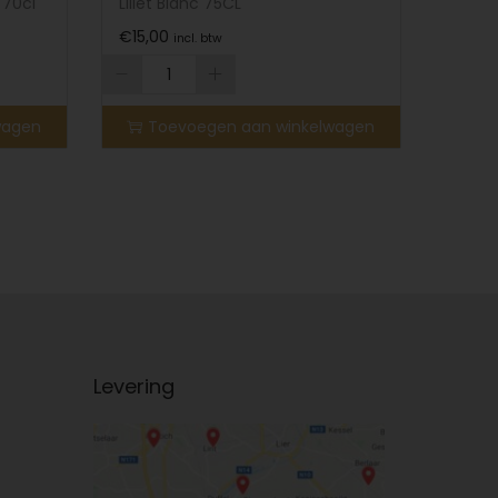
 70cl
Lillet Blanc 75CL
€
15,00
incl. btw
wagen
Toevoegen aan winkelwagen
Levering