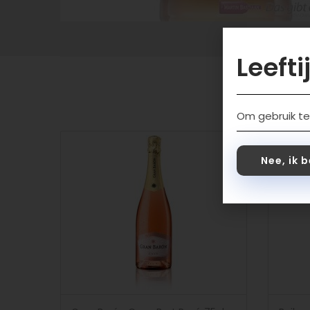
Leefti
Om gebruik te
Nee, ik 