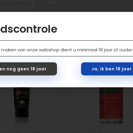
jdscontrole
Gerelateerde producten
 maken van onze webshop dient u minimaal 18 jaar of ouder t
ben nog geen 18 jaar
Ja, ik ben 18 jaa