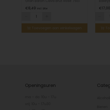
Gran Barón Cava Brut Rosé 75cl
Bailey
€
8,49
€
17,0
incl. btw
Toevoegen aan winkelwagen
To
Openingsuren
Categ
ma – do: 10u – 17u
Alcohol
vrij: 10u – 17u30
Bieren