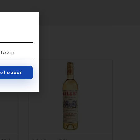
e zijn.
r of ouder