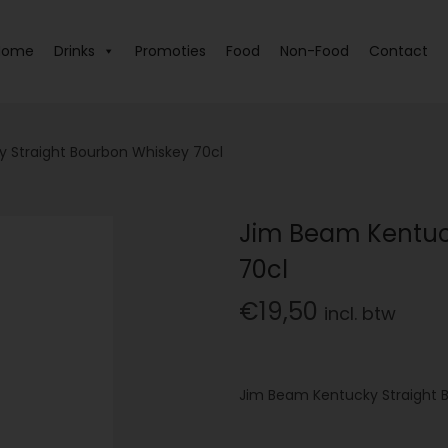
Home
Drinks
Promoties
Food
Non-Food
Contact
 Straight Bourbon Whiskey 70cl
Jim Beam Kentuc
70cl
€
19,50
incl. btw
Jim Beam Kentucky Straight 