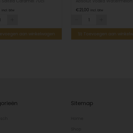
s Salted Caramel 70cl
Absolut Vodka Watermelon
0
€
21,00
incl. btw
incl. btw
evoegen aan winkelwagen
Toevoegen aan winkel
orieën
Sitemap
isch
Home
Shop