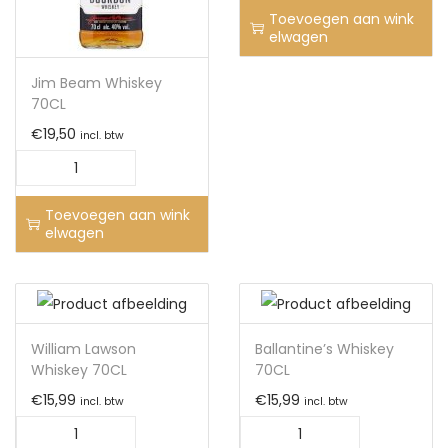
Toevoegen aan wink
elwagen
Jim Beam Whiskey
70CL
€
19,50
incl. btw
Toevoegen aan wink
elwagen
William Lawson
Ballantine’s Whiskey
Whiskey 70CL
70CL
€
15,99
€
15,99
incl. btw
incl. btw