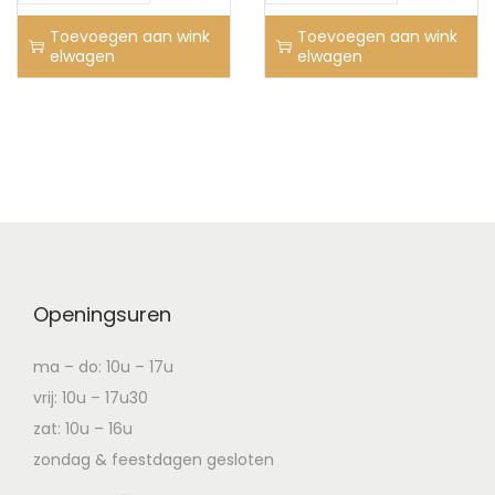
Toevoegen aan wink
Toevoegen aan wink
elwagen
elwagen
Openingsuren
ma – do: 10u – 17u
vrij: 10u – 17u30
zat: 10u – 16u
zondag & feestdagen gesloten