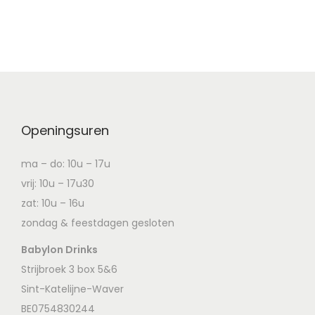
Openingsuren
ma – do: 10u – 17u
vrij: 10u – 17u30
zat: 10u – 16u
zondag & feestdagen gesloten
Babylon Drinks
Strijbroek 3 box 5&6
Sint-Katelijne-Waver
BE0754830244