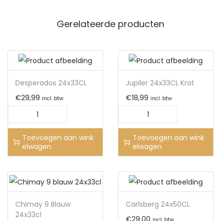
Gerelateerde producten
Desperados 24x33CL
Jupiler 24x33CL Krat
€
29,99
€
18,99
incl. btw
incl. btw
Toevoegen aan wink
Toevoegen aan wink
elwagen
elwagen
Chimay 9 Blauw
Carlsberg 24x50CL
24x33cl
€
29,00
incl. btw