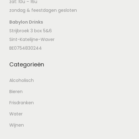
zat: 10u – 16u
zondag & feestdagen gesloten
Babylon Drinks
Strijbroek 3 box 5&6
Sint-Katelijne-Waver
BE0754830244
Categorieën
Alcoholisch
Bieren
Frisdranken
Water
Wijnen