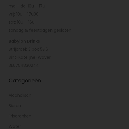
ma – do: 10u – 17u
vrij: 10u – 17u30
zat: 10u – 16u
zondag & feestdagen gesloten
Babylon Drinks
Strijbroek 3 box 5&6
Sint-Katelijne-Waver
BE0754830244
Categorieën
Alcoholisch
Bieren
Frisdranken
Water