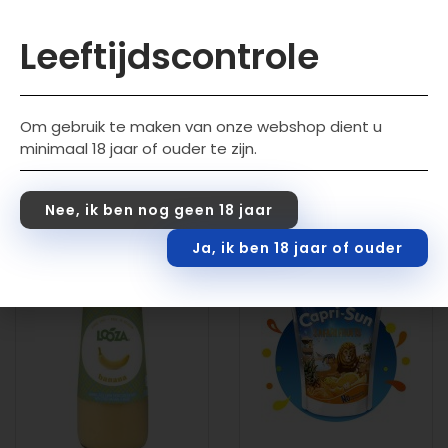
Looza Peach 24x20CL
Looza Pompelmoes
Leeftijdscontrole
24x20CL
€
19,99
incl. btw
€
17,99
incl. btw
Om gebruik te maken van onze webshop dient u
Toevoegen aan wink
minimaal 18 jaar of ouder te zijn.
elwagen
Toevoegen aan wink
elwagen
Nee, ik ben nog geen 18 jaar
Ja, ik ben 18 jaar of ouder