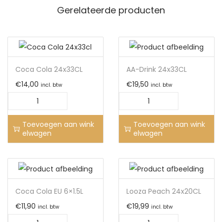
Gerelateerde producten
Coca Cola 24x33CL
AA-Drink 24x33CL
€
14,00
€
19,50
incl. btw
incl. btw
Toevoegen aan wink
Toevoegen aan wink
elwagen
elwagen
Coca Cola EU 6×1.5L
Looza Peach 24x20CL
€
11,90
€
19,99
incl. btw
incl. btw