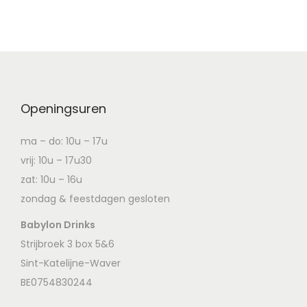
Openingsuren
ma – do: 10u – 17u
vrij: 10u – 17u30
zat: 10u – 16u
zondag & feestdagen gesloten
Babylon Drinks
Strijbroek 3 box 5&6
Sint-Katelijne-Waver
BE0754830244