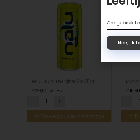
Leefti
Om gebruik te
Nee, ik 
Nalu Fruity Energizer 24x25CL
Monste
€
26,50
€
16,50
incl. btw
Toevoegen aan winkelwagen
To