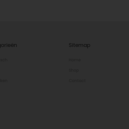
orieën
Sitemap
isch
Home
Shop
nken
Contact