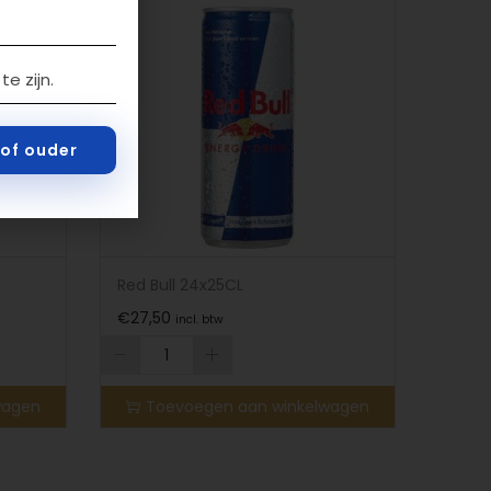
e zijn.
r of ouder
Red Bull 24x25CL
€
27,50
incl. btw
wagen
Toevoegen aan winkelwagen