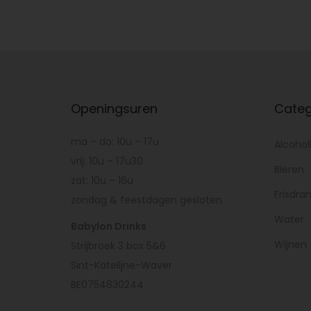
Openingsuren
Categ
ma – do: 10u – 17u
Alcohol
vrij: 10u – 17u30
Bieren
zat: 10u – 16u
Frisdra
zondag & feestdagen gesloten
Water
Babylon Drinks
Wijnen
Strijbroek 3 box 5&6
Sint-Katelijne-Waver
BE0754830244