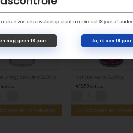
jdscontrole
 maken van onze webshop dient u minimaal 18 jaar of ouder t
ben nog geen 18 jaar
Ja, ik ben 18 jaa
r Energy Zero Ultra 12x50CL
Monster Punch 12x50CL
€
16,50
incl. btw
incl. btw
evoegen aan winkelwagen
Toevoegen aan winkel