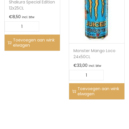
Shakura Special Edition
12x25CL
€
8,50
incl. btw
Toevoegen aan wink
elwagen
Monster Mango Loco
24x50CL
€
33,00
incl. btw
Toevoegen aan wink
elwagen