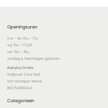
Openingsuren
ma – do: 10u – 17u
vrij: 10u – 17u30
zat: 10u – 16u
zondag & feestdagen gesloten
Babylon Drinks
Strijbroek 3 box 5&6
Sint-Katelijne-Waver
BE0754830244
Categorieën