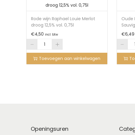
Rode wijn Raphael Louie Merlot
Oude 
droog 12,5% vol. 0,75l
Sauvi
€
4,50
€
6,49
incl. btw
Toevoegen aan winkelwagen
To
Openingsuren
Categ