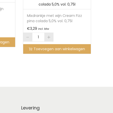
jn
Mixdrankje met wijn Cream Fizz
pina colada 5,0% vol. 0,75l
€
3,29
incl. btw
wagen
Toevoegen aan winkelwagen
Levering