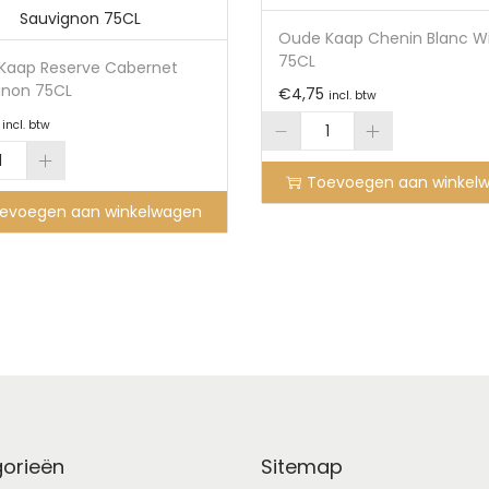
Oude Kaap Chenin Blanc Wi
75CL
Kaap Reserve Cabernet
gnon 75CL
€
4,75
incl. btw
incl. btw
Toevoegen aan winkel
evoegen aan winkelwagen
orieën
Sitemap