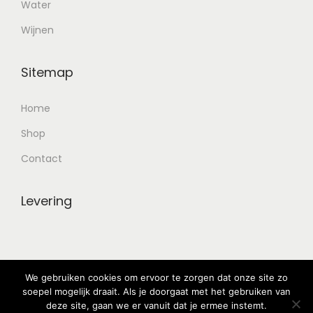
Water
Wijnen
Sitemap
Home
Shop
Contact
Levering
We gebruiken cookies om ervoor te zorgen dat onze site zo
soepel mogelijk draait. Als je doorgaat met het gebruiken van
deze site, gaan we er vanuit dat je ermee instemt.
© 2025 Babylon Drinks -
Privacy Policy
- Alle rechten