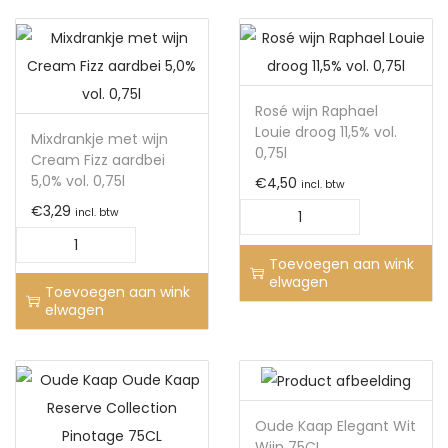
Rosé wijn Raphael
Louie droog 11,5% vol.
Mixdrankje met wijn
0,75l
Cream Fizz aardbei
5,0% vol. 0,75l
€
4,50
incl. btw
€
3,29
incl. btw
Toevoegen aan wink
elwagen
Toevoegen aan wink
elwagen
Oude Kaap Elegant Wit
Wijn 75CL