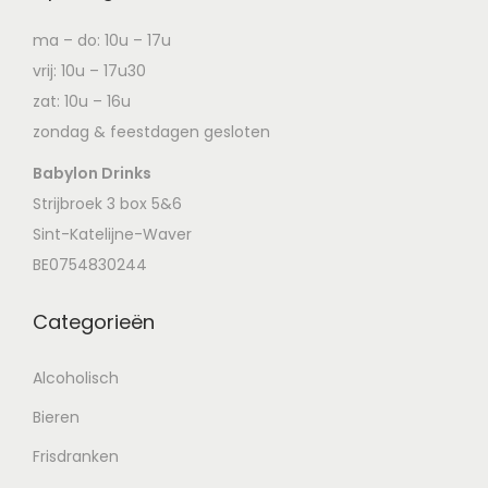
ma – do: 10u – 17u
vrij: 10u – 17u30
zat: 10u – 16u
zondag & feestdagen gesloten
Babylon Drinks
Strijbroek 3 box 5&6
Sint-Katelijne-Waver
BE0754830244
Categorieën
Alcoholisch
Bieren
Frisdranken