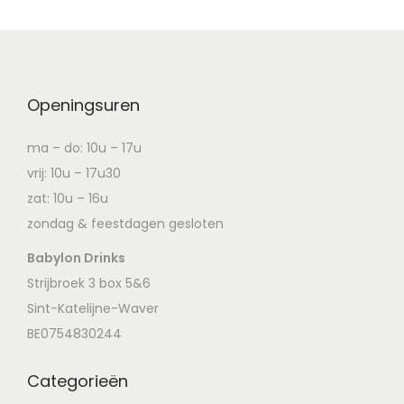
Openingsuren
ma – do: 10u – 17u
vrij: 10u – 17u30
zat: 10u – 16u
zondag & feestdagen gesloten
Babylon Drinks
Strijbroek 3 box 5&6
Sint-Katelijne-Waver
BE0754830244
Categorieën