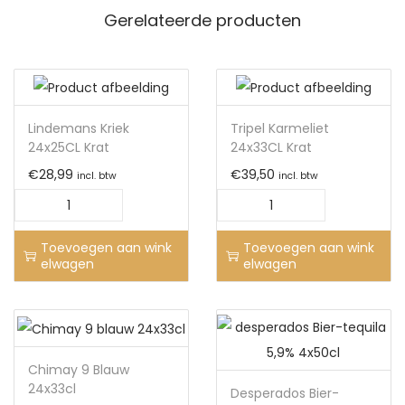
Gerelateerde producten
Lindemans Kriek
Tripel Karmeliet
24x25CL Krat
24x33CL Krat
€
28,99
€
39,50
incl. btw
incl. btw
Toevoegen aan wink
Toevoegen aan wink
elwagen
elwagen
Chimay 9 Blauw
24x33cl
Desperados Bier-