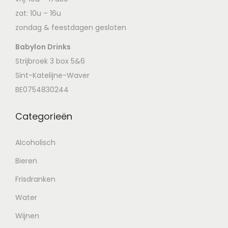
zat: 10u – 16u
zondag & feestdagen gesloten
Babylon Drinks
Strijbroek 3 box 5&6
Sint-Katelijne-Waver
BE0754830244
Categorieën
Alcoholisch
Bieren
Frisdranken
Water
Wijnen