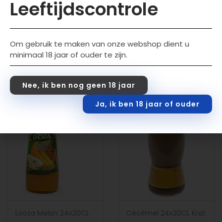
Leeftijdscontrole
€
39,99
incl. btw
Toevoegen aan wink
Om gebruik te maken van onze webshop dient u
elwagen
Toevoegen aan wink
minimaal 18 jaar of ouder te zijn.
elwagen
Nee, ik ben nog geen 18 jaar
Ja, ik ben 18 jaar of ouder
Looza Melon 24x20CL
Cécémel 24x20CL Krat