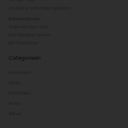
zat: 10u – 16u
zondag & feestdagen gesloten
Babylon Drinks
Strijbroek 3 box 5&6
Sint-Katelijne-Waver
BE0754830244
Categorieën
Alcoholisch
Bieren
Frisdranken
Water
Wijnen