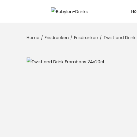
H
Home
/
Frisdranken
/
Frisdranken
/
Twist and Drin