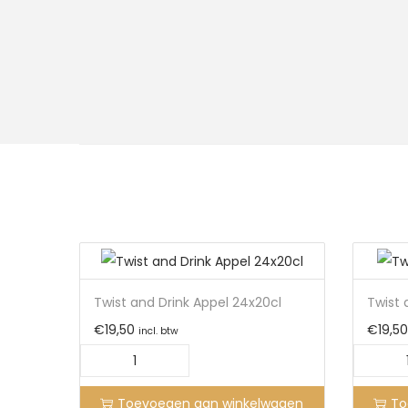
Twist and Drink Appel 24x20cl
Twist 
€
19,50
€
19,50
incl. btw
Toevoegen aan winkelwagen
To