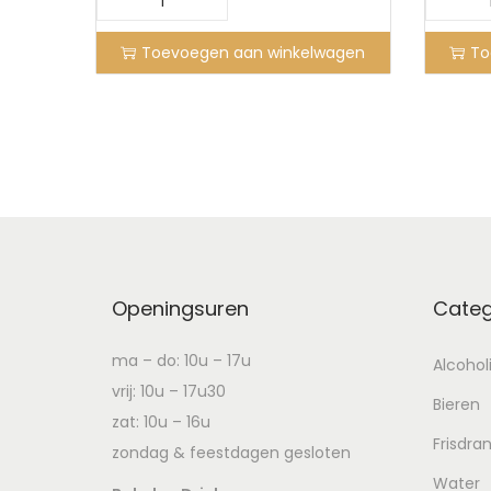
M
o
Toevoegen aan winkelwagen
To
g
u
M
o
g
u
S
t
Openingsuren
Categ
r
a
ma – do: 10u – 17u
Alcohol
w
vrij: 10u – 17u30
Bieren
b
zat: 10u – 16u
Frisdra
e
zondag & feestdagen gesloten
r
Water