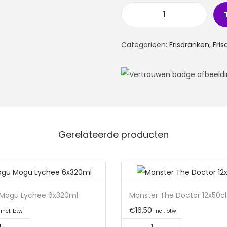
T
w
Categorieën:
Frisdranken
,
Fri
i
s
t
a
n
d
Gerelateerde producten
D
r
i
n
k
Mogu Lychee 6x320ml
Monster The Doctor 12x50cl
S
€
16,50
incl. btw
incl. btw
t