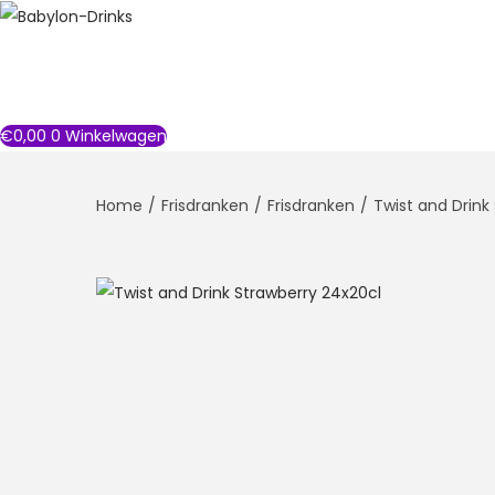
€
0,00
0
Winkelwagen
Home
/
Frisdranken
/
Frisdranken
/
Twist and Drink