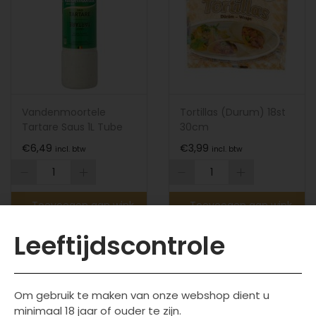
Vandenmoortele
Tortillas (Durum) 18st
Tartare Saus 1L Tube
30cm
€
6,49
€
3,99
incl. btw
incl. btw
Toevoegen aan wink
Toevoegen aan wink
elwagen
elwagen
Leeftijdscontrole
Om gebruik te maken van onze webshop dient u
minimaal 18 jaar of ouder te zijn.