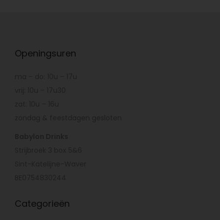
Openingsuren
ma – do: 10u – 17u
vrij: 10u – 17u30
zat: 10u – 16u
zondag & feestdagen gesloten
Babylon Drinks
Strijbroek 3 box 5&6
Sint-Katelijne-Waver
BE0754830244
Categorieën