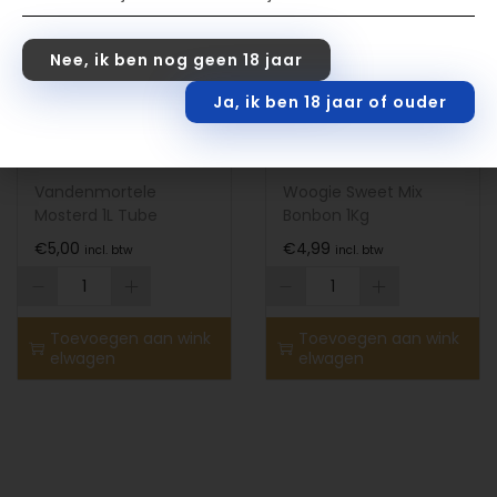
Nee, ik ben nog geen 18 jaar
Ja, ik ben 18 jaar of ouder
Vandenmortele
Woogie Sweet Mix
Mosterd 1L Tube
Bonbon 1Kg
€
5,00
€
4,99
incl. btw
incl. btw
Toevoegen aan wink
Toevoegen aan wink
elwagen
elwagen