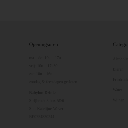
Openingsuren
Catego
ma – do: 10u – 17u
Alcoholi
vrij: 10u – 17u30
Bieren
zat: 10u – 16u
Frisdran
zondag & feestdagen gesloten
Water
Babylon Drinks
Wijnen
Strijbroek 3 box 5&6
Sint-Katelijne-Waver
BE0754830244