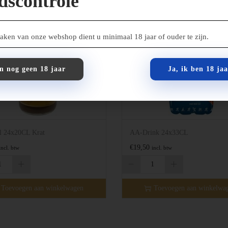
jdscontrole
ken van onze webshop dient u minimaal 18 jaar of ouder te zijn.
en nog geen 18 jaar
Ja, ik ben 18 ja
l 24x20CL Krat
AA-Drink 24x33CL
€
19,50
incl. btw
incl. btw
Toevoegen aan winkelwagen
Toevoegen aan winkelwa