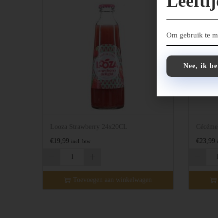
Leefti
Om gebruik te ma
Nee, ik b
Looza Strawberry 24x20CL
Cécéme
€
19,99
€
23,99
incl. btw
Toevoegen aan winkelwagen