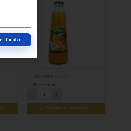
ar of ouder
Looza Melon 24x20CL
€
19,99
incl. btw
gen
Toevoegen aan winkelwagen