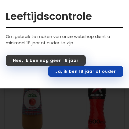
Looza Pompelmoes
Looza Tomate
Leeftijdscontrole
24x20CL
24x20CL
€
17,99
€
19,99
incl. btw
incl. btw
Om gebruik te maken van onze webshop dient u
minimaal 18 jaar of ouder te zijn.
Toevoegen aan wink
Toevoegen aan wink
elwagen
elwagen
Nee, ik ben nog geen 18 jaar
Ja, ik ben 18 jaar of ouder