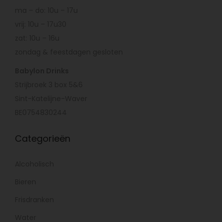
ma – do: 10u – 17u
vrij: 10u – 17u30
zat: 10u – 16u
zondag & feestdagen gesloten
Babylon Drinks
Strijbroek 3 box 5&6
Sint-Katelijne-Waver
BE0754830244
Categorieën
Alcoholisch
Bieren
Frisdranken
Water