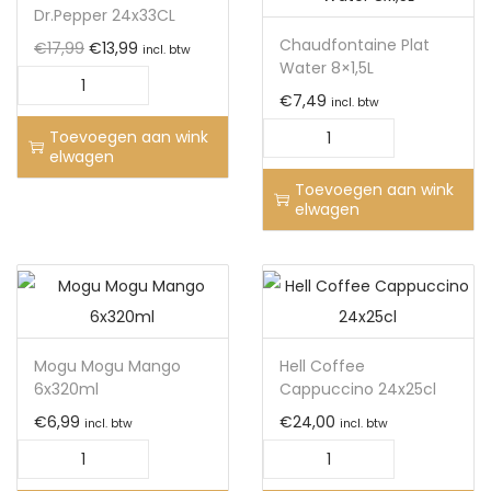
Dr.Pepper 24x33CL
Chaudfontaine Plat
€
17,99
€
13,99
incl. btw
Water 8×1,5L
€
7,49
incl. btw
Toevoegen aan wink
elwagen
Toevoegen aan wink
elwagen
Mogu Mogu Mango
Hell Coffee
6x320ml
Cappuccino 24x25cl
€
6,99
€
24,00
incl. btw
incl. btw