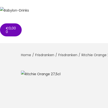
€
0,00
0
Home
/
Frisdranken
/
Frisdranken
/
Ritchie Orange 