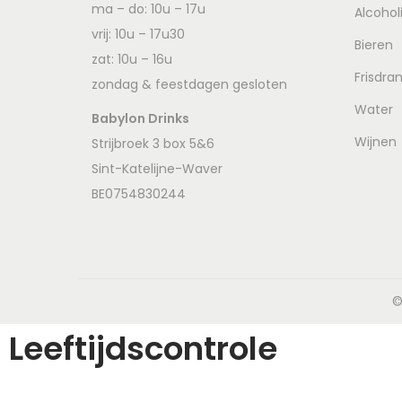
ma – do: 10u – 17u
Alcohol
vrij: 10u – 17u30
Bieren
zat: 10u – 16u
Frisdra
zondag & feestdagen gesloten
Water
Babylon Drinks
Wijnen
Strijbroek 3 box 5&6
Sint-Katelijne-Waver
BE0754830244
©
Leeftijdscontrole