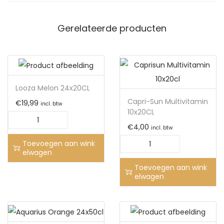
Gerelateerde producten
Looza Melon 24x20CL
Capri-Sun Multivitamin
€
19,99
incl. btw
10x20CL
€
4,00
incl. btw
Toevoegen aan wink
elwagen
Toevoegen aan wink
elwagen