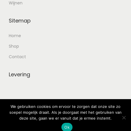
Wijnen
Sitemap
Home
Shop
Contact
Levering
We gebruiken cookies om ervoor te zorgen dat onze site zo
soepel mogelijk draait. Als je doorgaat met het gebruiken van
deze site, gaan we er vanuit dat je ermee instemt.
© 2025 Babylon Drinks -
Privacy Policy
- Alle rechten
Ok
voorbehouden