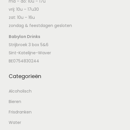
ma – do: 10u – 17u
vrij: 10u – 17u30
zat: 10u – 16u
zondag & feestdagen gesloten
Babylon Drinks
Strijbroek 3 box 5&6
Sint-Katelijne-Waver
BE0754830244
Categorieën
Alcoholisch
Bieren
Frisdranken
Water